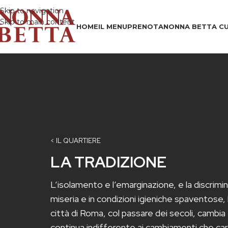
Skip to navigation
Skip to main content
HOME
IL MENU
PRENOTA
NONNA BETTA CU
< IL QUARTIERE
LA TRADIZIONE
L’isolamento e l’emarginazione, e la discrimi
miseria e in condizioni igieniche spaventose, 
città di Roma, col passare dei secoli, cambia 
continua indifferente ai cambiamenti che car