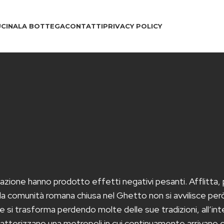
CINA
LA BOTTEGA
CONTATTI
PRIVACY POLICY
nazione hanno prodotto effetti negativi pesanti. Afflitta,
la comunità romana chiusa nel Ghetto non si avvilisce però 
e si trasforma perdendo molte delle sue tradizioni, all’int
atterizzano una metropoli in cui continuamente arrivano e