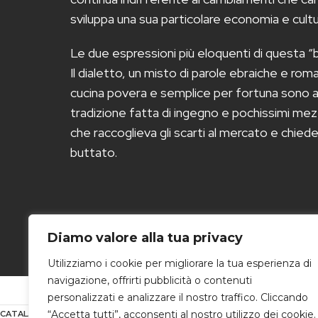
sviluppa una sua particolare economia e cultur
Le due espressioni più eloquenti di questa “bo
Il dialetto, un misto di parole ebraiche e r
cucina povera e semplice per fortuna sono arr
tradizione fatta di ingegno e pochissimi mez
che raccoglieva gli scarti al mercato e chiede
buttato.
Diamo valore alla tua privacy
Utilizziamo i cookie per migliorare la tua esperienza di
navigazione, offrirti pubblicità o contenuti
personalizzati e analizzare il nostro traffico. Cliccando
“Accetta tutti”, acconsenti al nostro utilizzo dei cookie.
CATALANOCONSULTING
2022