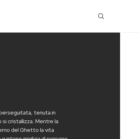
 perseguitata, tenuta in
si cristallizza. Mentre la
erno del Ghetto la vita
 partono migliaia di persone,