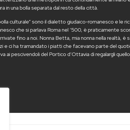
a in una bolla separata dal resto della città.
lla culturale” sono il dialetto giudaico-romanesco e le ric
omanesco che si parlava Roma nel ‘500, è praticamente sco
ivate fino a noi. Nonna Betta, mia nonna nella realtà, è 
zi e ci ha tramandato i piatti che facevano parte del quot
va ai pescivendoli del Portico d’Ottavia di regalargli quel