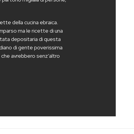
ette della cucina ebraica.
mparso ma le ricette di una
stata depositaria di questa
idiano di gente poverissima
lo che avrebbero senz’altro