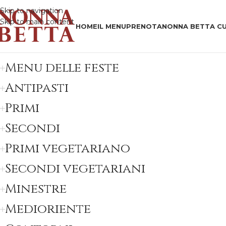
Skip to navigation
Skip to main content
HOME
IL MENU
PRENOTA
NONNA BETTA CU
Menu delle feste
Antipasti
Primi
Secondi
Primi vegetariano
Secondi vegetariani
Minestre
Medioriente