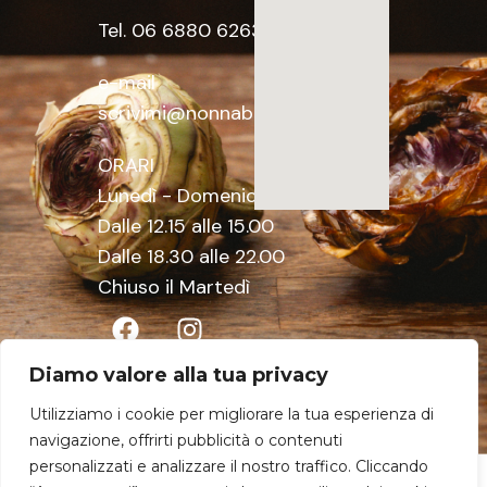
CLOSED ON
Tel. 06 6880 6263
TUESDAY
e-mail
scrivimi@nonnabetta.it
ORARI
Lunedì - Domenica
Dalle 12.15 alle 15.00
Dalle 18.30 alle 22.00
Chiuso il Martedì
Diamo valore alla tua privacy
Utilizziamo i cookie per migliorare la tua esperienza di
navigazione, offrirti pubblicità o contenuti
personalizzati e analizzare il nostro traffico. Cliccando