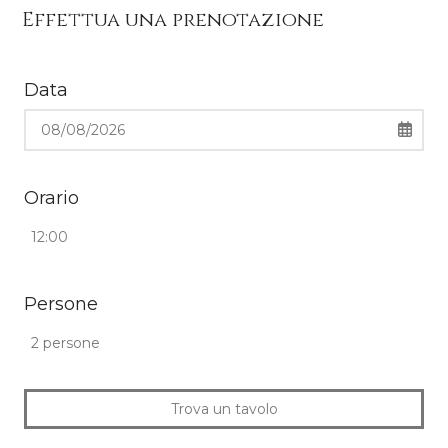
0668806263
Effettua una prenotazione
11:00 - 15:00 / 18:30 - 23:00
NO ONLINE BOOKING FOR
THE SAME DAY
Data
Orario
Persone
Trova un tavolo